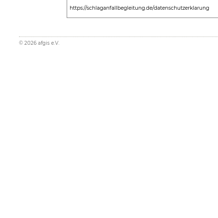
https://schlaganfallbegleitung.de/datenschutzerklarung
©
2026
afgis e.V.