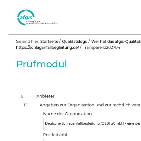
Benutzerspezifische
/
/
Sie sind hier:
Startseite
Qualitätslogo
Wer hat das afgis-Qualitä
Werkzeuge
/
https://schlaganfallbegleitung.de/
Transparenz202704
Prüfmodul
1.
Anbieter
1.1.
Angaben zur Organisation und zur rechtlich vera
Name der Organisation
Deutsche Schlaganfallbegleitung (DSB) gGmbH - eine geme
Postleitzahl