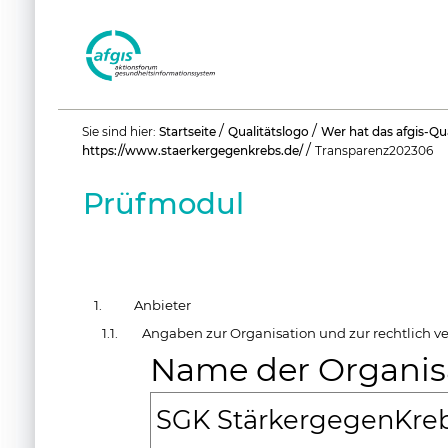
Benutzerspezifische
/
/
Sie sind hier:
Startseite
Qualitätslogo
Wer hat das afgis-Qu
Werkzeuge
/
https://www.staerkergegenkrebs.de/
Transparenz202306
Prüfmodul
1.
Anbieter
1.1.
Angaben zur Organisation und zur rechtlich v
Name der Organis
SGK StärkergegenKr