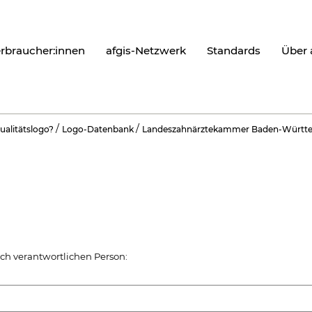
erbraucher:innen
afgis-Netzwerk
Standards
Über 
/
/
ualitätslogo?
Logo-Datenbank
Landeszahnärztekammer Baden-Württ
ch verantwortlichen Person: