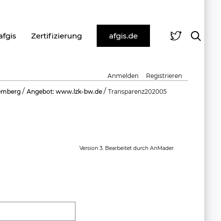
afgis
Zertifizierung
afgis.de
Anmelden
Registrieren
/
/
emberg
Angebot: www.lzk-bw.de
Transparenz202005
Version 3. Bearbeitet durch AnMader.