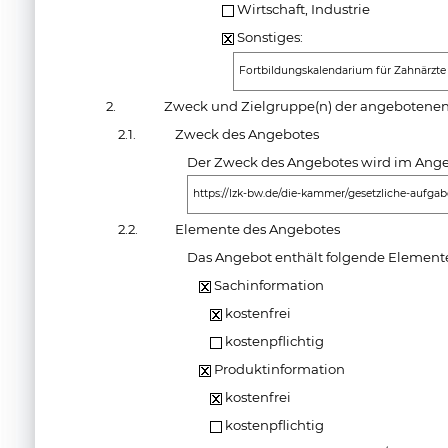
Wirtschaft, Industrie
Sonstiges:
Fortbildungskalendarium für Zahnärzte 
2.
Zweck und Zielgruppe(n) der angebotenen
2.1.
Zweck des Angebotes
Der Zweck des Angebotes wird im Angeb
https://lzk-bw.de/die-kammer/gesetzliche-aufgab
2.2.
Elemente des Angebotes
Das Angebot enthält folgende Element
Sachinformation
kostenfrei
kostenpflichtig
Produktinformation
kostenfrei
kostenpflichtig