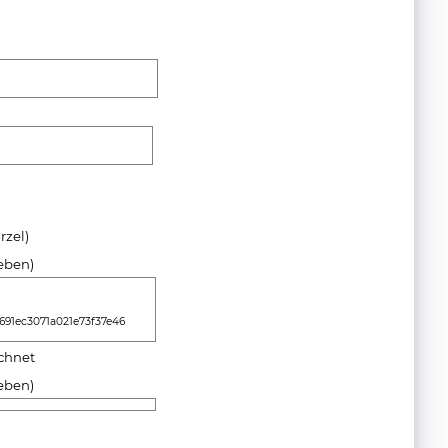
rzel)
geben)
91ec3071a021e73f37e46
ichnet
geben)