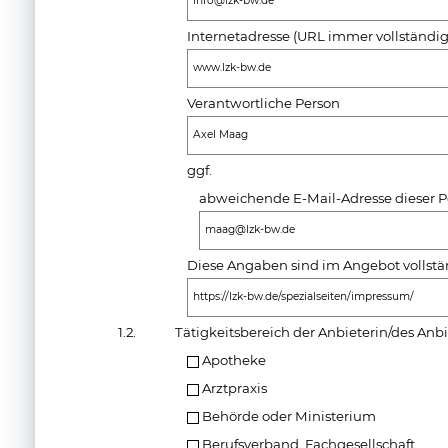
info@lzk-bw.de
Internetadresse (URL immer vollständi
www.lzk-bw.de
Verantwortliche Person
Axel Maag
ggf.
abweichende E-Mail-Adresse dieser P
maag@lzk-bw.de
Diese Angaben sind im Angebot vollstän
https://lzk-bw.de/spezialseiten/impressum/
1.2.
Tätigkeitsbereich der Anbieterin/des Anbi
Apotheke
Arztpraxis
Behörde oder Ministerium
Berufsverband, Fachgesellschaft