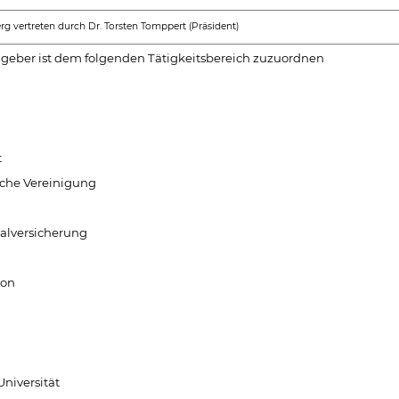
vertreten durch Dr. Torsten Tomppert (Präsident)
ggeber ist dem folgenden Tätigkeitsbereich zuzuordnen
t
iche Vereinigung
ialversicherung
ion
Universität