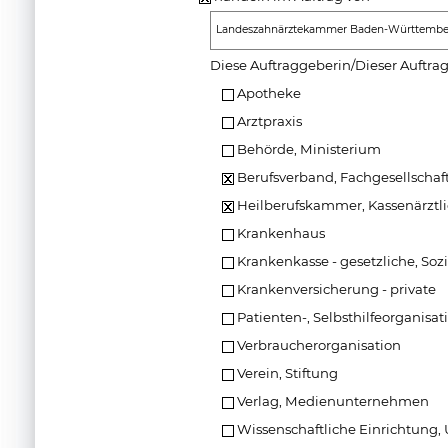
Landeszahnärztekammer Baden-Württemberg 
Diese Auftraggeberin/Dieser Auftra
Apotheke
Arztpraxis
Behörde, Ministerium
Berufsverband, Fachgesellschaf
Heilberufskammer, Kassenärztl
Krankenhaus
Krankenkasse - gesetzliche, Soz
Krankenversicherung - private
Patienten-, Selbsthilfeorganisat
Verbraucherorganisation
Verein, Stiftung
Verlag, Medienunternehmen
Wissenschaftliche Einrichtung, 