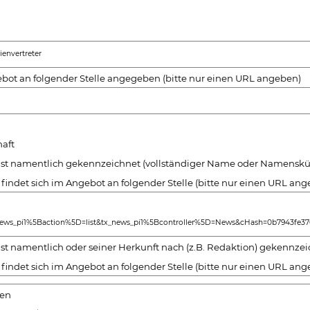
envertreter
bot an folgender Stelle angegeben (bitte nur einen URL angeben)
aft
 ist namentlich gekennzeichnet (vollständiger Name oder Namenskü
 findet sich im Angebot an folgender Stelle (bitte nur einen URL an
ws_pi1%5Baction%5D=list&tx_news_pi1%5Bcontroller%5D=News&cHash=0b7943fe376
ist namentlich oder seiner Herkunft nach (z.B. Redaktion) gekennze
 findet sich im Angebot an folgender Stelle (bitte nur einen URL an
ren