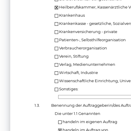
Heilberufskammer, Kassenärztliche 
Krankenhaus
Krankenkasse - gesetzliche, Sozialve
Krankenversicherung - private
Patienten-, Selbsthilfeorganisation
Verbraucherorganisation
Verein, Stiftung
Verlag, Medienunternehmen
Wirtschaft, Industrie
Wissenschaftliche Einrichtung, Univer
Sonstiges:
1.3.
Benennung der Auftraggeberin/des Auft
Die unter 1.1 Genannten
handeln im eigenen Auftrag
handeln im Auftrag von