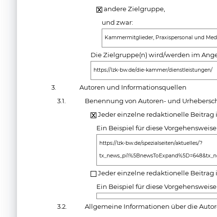
andere Zielgruppe,
und zwar:
Kammermitglieder, Praxispersonal und Medi
Die Zielgruppe(n) wird/werden im Ange
https://lzk-bw.de/die-kammer/dienstleistungen/
3.
Autoren und Informationsquellen
3.1.
Benennung von Autoren- und Urhebersch
Jeder einzelne redaktionelle Beitrag
Ein Beispiel für diese Vorgehensweise
https://lzk-bw.de/spezialseiten/aktuelles/?
tx_news_pi1%5BnewsToExpand%5D=648&tx_ne
Jeder einzelne redaktionelle Beitrag 
Ein Beispiel für diese Vorgehensweise
3.2.
Allgemeine Informationen über die Auto