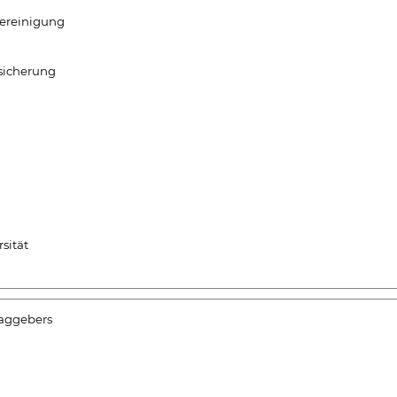
Vereinigung
rsicherung
sität
raggebers