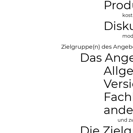
Prod
kost
Disk
mode
Zielgruppe(n) des Angeb
Das Ange
Allg
Versi
Fach
ande
und z
Die Ziel