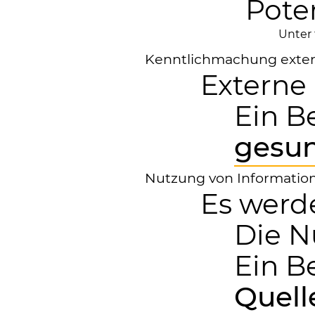
Poten
Unter
Kenntlichmachung exter
Externe
Ein B
gesun
Nutzung von Information
Es werd
Die N
Ein B
Quell