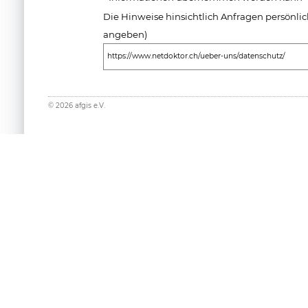
Die Hinweise hinsichtlich Anfragen persönlich
angeben)
https://www.netdoktor.ch/ueber-uns/datenschutz/
©
2026
afgis e.V.