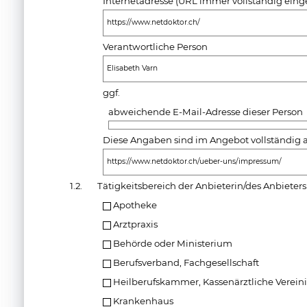
Internetadresse (URL immer vollständig ein
https://www.netdoktor.ch/
Verantwortliche Person
Elisabeth Varn
ggf.
abweichende E-Mail-Adresse dieser Person
Diese Angaben sind im Angebot vollständig a
https://www.netdoktor.ch/ueber-uns/impressum/
1.2.
Tätigkeitsbereich der Anbieterin/des Anbieters
Apotheke
Arztpraxis
Behörde oder Ministerium
Berufsverband, Fachgesellschaft
Heilberufskammer, Kassenärztliche Verei
Krankenhaus