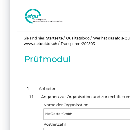
Benutzerspezifische
/
/
Sie sind hier:
Startseite
Qualitätslogo
Wer hat das afgis-Qu
Werkzeuge
/
www.netdoktor.ch
Transparenz202503
Prüfmodul
1.
Anbieter
1.1.
Angaben zur Organisation und zur rechtlich v
Name der Organisation
NetDoktor GmbH
Postleitzahl