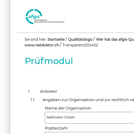
Benutzerspezifische
/
/
Sie sind hier:
Startseite
Qualitätslogo
Wer hat das afgis-Qu
Werkzeuge
/
www.netdoktor.ch
Transparenz202402
Prüfmodul
1.
Anbieter
1.1.
Angaben zur Organisation und zur rechtlich v
Name der Organisation
NetDoktor GmbH
Postleitzahl