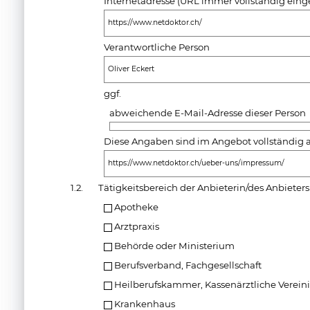
Internetadresse (URL immer vollständig ein
https://www.netdoktor.ch/
Verantwortliche Person
Oliver Eckert
ggf.
abweichende E-Mail-Adresse dieser Person
Diese Angaben sind im Angebot vollständig a
https://www.netdoktor.ch/ueber-uns/impressum/
1.2.
Tätigkeitsbereich der Anbieterin/des Anbieters
Apotheke
Arztpraxis
Behörde oder Ministerium
Berufsverband, Fachgesellschaft
Heilberufskammer, Kassenärztliche Verei
Krankenhaus