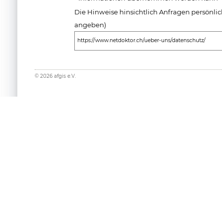
Die Hinweise hinsichtlich Anfragen persönlich
angeben)
https://www.netdoktor.ch/ueber-uns/datenschutz/
©
2026
afgis e.V.