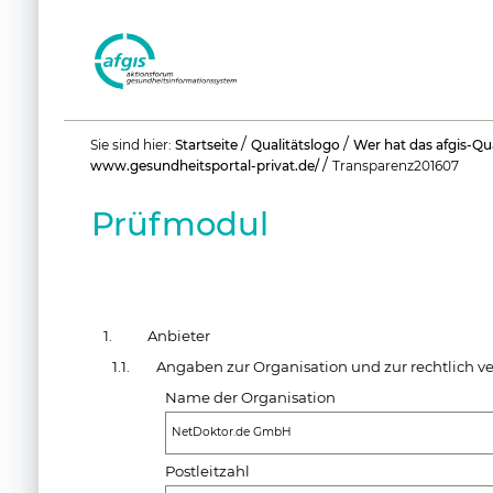
Benutzerspezifische
/
/
Sie sind hier:
Startseite
Qualitätslogo
Wer hat das afgis-Qu
Werkzeuge
/
www.gesundheitsportal-privat.de/
Transparenz201607
Prüfmodul
1.
Anbieter
1.1.
Angaben zur Organisation und zur rechtlich v
Name der Organisation
NetDoktor.de GmbH
Postleitzahl