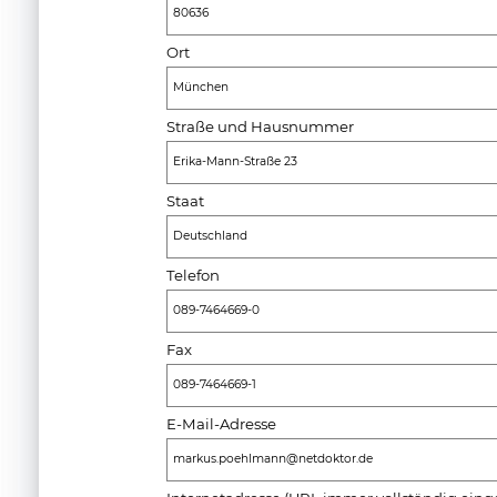
80636
Ort
München
Straße und Hausnummer
Erika-Mann-Straße 23
Staat
Deutschland
Telefon
089-7464669-0
Fax
089-7464669-1
E-Mail-Adresse
markus.poehlmann@netdoktor.de