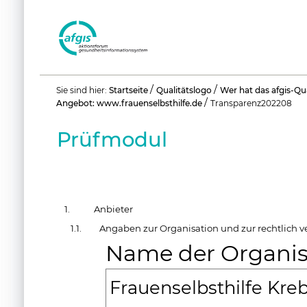
Benutzerspezifische
/
/
Sie sind hier:
Startseite
Qualitätslogo
Wer hat das afgis-Qu
Werkzeuge
/
Angebot: www.frauenselbsthilfe.de
Transparenz202208
Prüfmodul
1.
Anbieter
1.1.
Angaben zur Organisation und zur rechtlich v
Name der Organis
Frauenselbsthilfe Kre