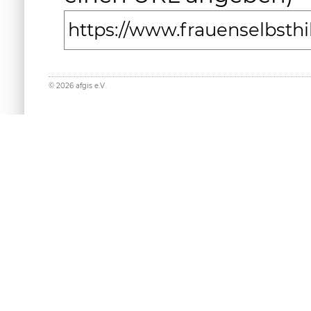
https://www.frauenselbsth
©
2026
afgis e.V.