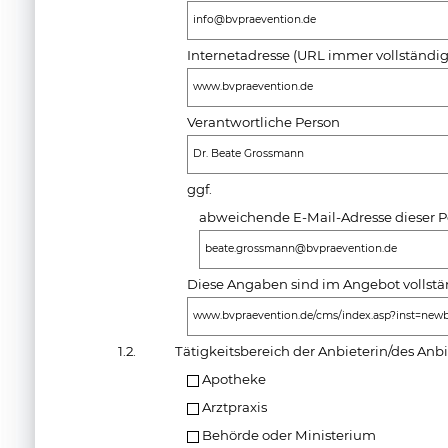
info@bvpraevention.de
Internetadresse (URL immer vollständi
www.bvpraevention.de
Verantwortliche Person
Dr. Beate Grossmann
ggf.
abweichende E-Mail-Adresse dieser P
beate.grossmann@bvpraevention.de
Diese Angaben sind im Angebot vollstän
www.bvpraevention.de/cms/index.asp?inst=new
1.2.
Tätigkeitsbereich der Anbieterin/des Anbi
Apotheke
Arztpraxis
Behörde oder Ministerium