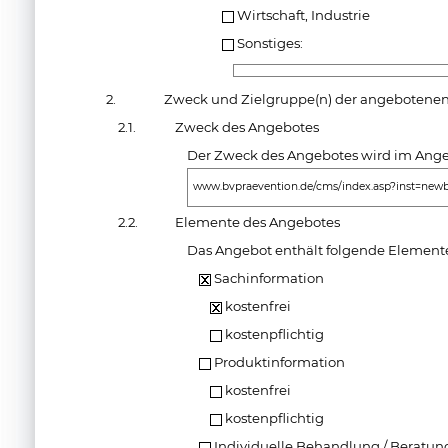
Wirtschaft, Industrie
Sonstiges:
2.
Zweck und Zielgruppe(n) der angebotenen
2.1.
Zweck des Angebotes
Der Zweck des Angebotes wird im Angeb
www.bvpraevention.de/cms/index.asp?inst=new
2.2.
Elemente des Angebotes
Das Angebot enthält folgende Element
Sachinformation
kostenfrei
kostenpflichtig
Produktinformation
kostenfrei
kostenpflichtig
Individuelle Behandlung / Beratun