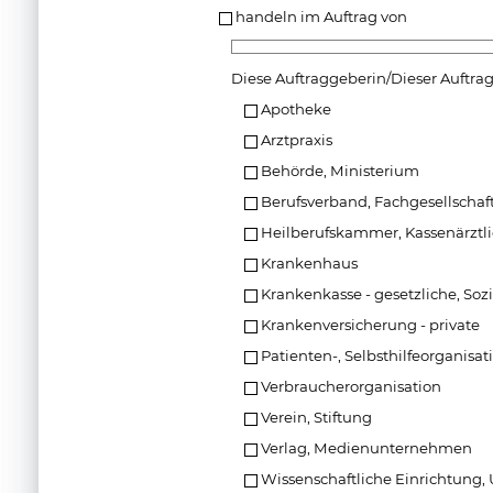
handeln im Auftrag von
Diese Auftraggeberin/Dieser Auftra
Apotheke
Arztpraxis
Behörde, Ministerium
Berufsverband, Fachgesellschaf
Heilberufskammer, Kassenärztl
Krankenhaus
Krankenkasse - gesetzliche, Soz
Krankenversicherung - private
Patienten-, Selbsthilfeorganisat
Verbraucherorganisation
Verein, Stiftung
Verlag, Medienunternehmen
Wissenschaftliche Einrichtung, 