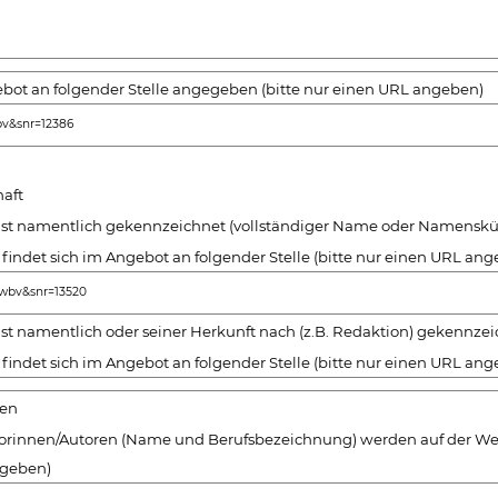
bot an folgender Stelle angegeben (bitte nur einen URL angeben)
bv&snr=12386
aft
 ist namentlich gekennzeichnet (vollständiger Name oder Namenskü
 findet sich im Angebot an folgender Stelle (bitte nur einen URL an
ewbv&snr=13520
ist namentlich oder seiner Herkunft nach (z.B. Redaktion) gekennze
 findet sich im Angebot an folgender Stelle (bitte nur einen URL an
ren
orinnen/Autoren (Name und Berufsbezeichnung) werden auf der Websi
ngeben)