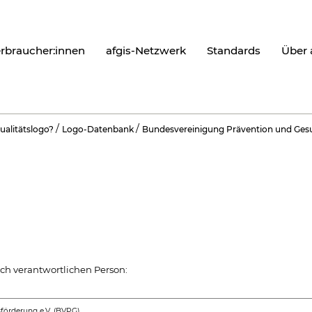
erbraucher:innen
afgis-Netzwerk
Standards
Über 
/
/
ualitätslogo?
Logo-Datenbank
Bundesvereinigung Prävention und Gesu
ch verantwortlichen Person:
förderung e.V. (BVPG)