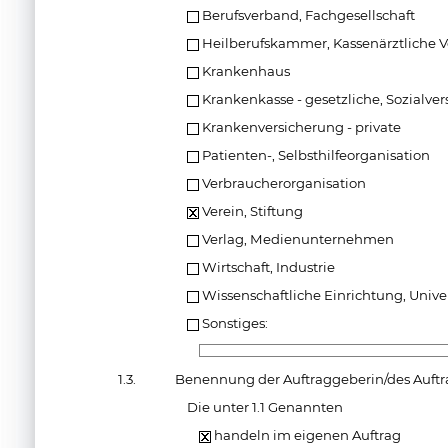
Berufsverband, Fachgesellschaft
Heilberufskammer, Kassenärztliche 
Krankenhaus
Krankenkasse - gesetzliche, Sozialve
Krankenversicherung - private
Patienten-, Selbsthilfeorganisation
Verbraucherorganisation
Verein, Stiftung
Verlag, Medienunternehmen
Wirtschaft, Industrie
Wissenschaftliche Einrichtung, Univer
Sonstiges:
1.3.
Benennung der Auftraggeberin/des Auft
Die unter 1.1 Genannten
handeln im eigenen Auftrag