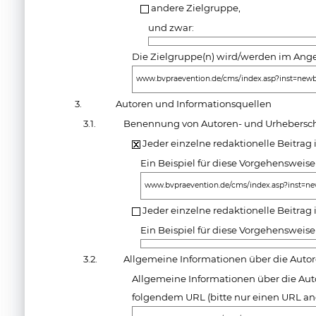
andere Zielgruppe,
und zwar:
Die Zielgruppe(n) wird/werden im Ange
www.bvpraevention.de/cms/index.asp?inst=new
3.
Autoren und Informationsquellen
3.1.
Benennung von Autoren- und Urhebersch
Jeder einzelne redaktionelle Beitrag
Ein Beispiel für diese Vorgehensweise
www.bvpraevention.de/cms/index.asp?inst=n
Jeder einzelne redaktionelle Beitrag 
Ein Beispiel für diese Vorgehensweise
3.2.
Allgemeine Informationen über die Auto
Allgemeine Informationen über die Aut
folgendem URL (bitte nur einen URL a