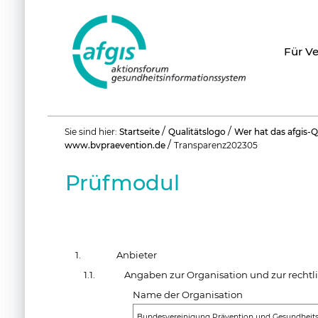
Für V
Benutzerspezifische
/
/
Sie sind hier:
Startseite
Qualitätslogo
Wer hat das afgis-Q
Werkzeuge
/
www.bvpraevention.de
Transparenz202305
Prüfmodul
1.
Anbieter
1.1.
Angaben zur Organisation und zur rechtli
Name der Organisation
Bundesvereinigung Prävention und Gesundheits