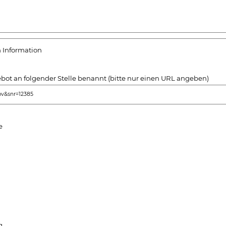
 Information
ot an folgender Stelle benannt (bitte nur einen URL angeben)
bv&snr=12385
e
g