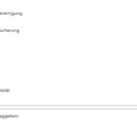
Vereinigung
rsicherung
sität
raggebers