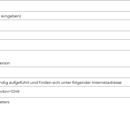
g eingeben)
erson
dig aufgeführt und finden sich unter folgender Internetadresse
bv&snr=12348
eters