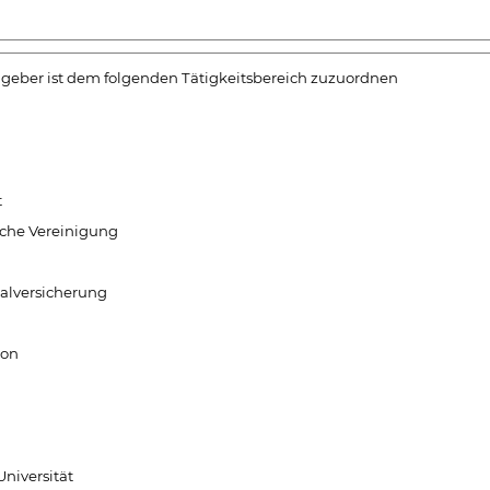
ggeber ist dem folgenden Tätigkeitsbereich zuzuordnen
t
iche Vereinigung
ialversicherung
ion
Universität