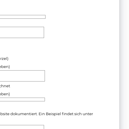
rzel)
geben)
ichnet
geben)
te dokumentiert. Ein Beispiel findet sich unter