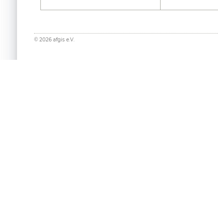
©
2026
afgis e.V.