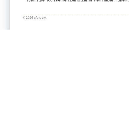
©
2026
afgis e.V.