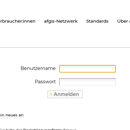
erbraucher:innen
afgis-Netzwerk
Standards
Über 
Benutzername
Passwort
ein neues an
.
ie bitte das
Registrierungsformular
aus.