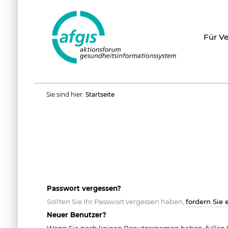
Für V
Benutzerspezifische
Sie sind hier:
Startseite
Werkzeuge
Passwort vergessen?
Sollten Sie Ihr Passwort vergessen haben,
fordern Sie 
Neuer Benutzer?
Wenn Sie noch keinen Benutzernamen haben, füllen S