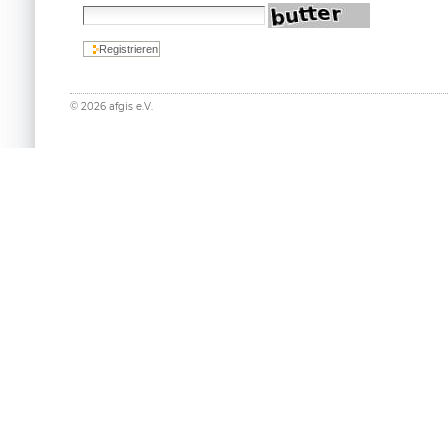
©
2026
afgis e.V.