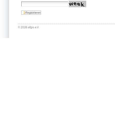
©
2026
afgis e.V.